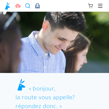
Votre panie
Men
bonjour,
la route vous appelle?
répondez donc.