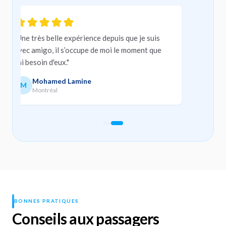
Carousel
"Une très belle expérience depuis que je suis
avec amigo, il s’occupe de moi le moment que
j’ai besoin d'eux."
Mohamed Lamine
M
Montréal
Slide navigation
Slide 1
Slide 2
Slide 3
BONNES PRATIQUES
Conseils aux passagers