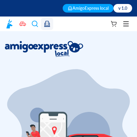
AmigoExpress local
v 1.0
Votre panie
Men