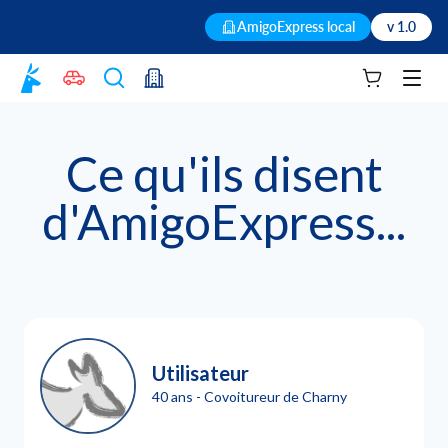
AmigoExpress local
v 1.0
Votre panie
Men
Ce qu'ils disent
d'AmigoExpress...
Utilisateur
40 ans - Covoitureur de Charny