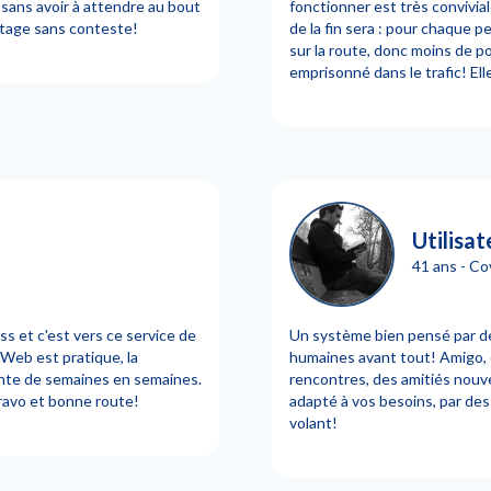
 sans avoir à attendre au bout
fonctionner est très convivia
ntage sans conteste!
de la fin sera : pour chaque p
sur la route, donc moins de p
emprisonné dans le trafic! Ell
Utilisat
41 ans - C
s et c'est vers ce service de
Un système bien pensé par d
 Web est pratique, la
humaines avant tout! Amigo, c
te de semaines en semaines.
rencontres, des amitiés nouvel
Bravo et bonne route!
adapté à vos besoins, par des
volant!