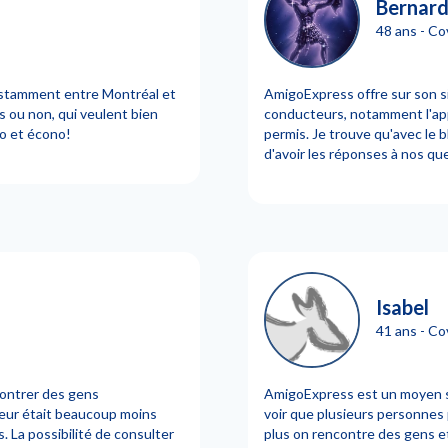
Bernard
48 ans - Co
nstamment entre Montréal et
AmigoExpress offre sur son si
 ou non, qui veulent bien
conducteurs, notamment l'app
lo et écono!
permis. Je trouve qu'avec le bl
d'avoir les réponses à nos qu
Isabel
41 ans - C
contrer des gens
AmigoExpress est un moyen si
rreur était beaucoup moins
voir que plusieurs personnes
. La possibilité de consulter
plus on rencontre des gens et