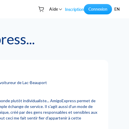
Aide
Connexion
EN
Inscription
Votre panier
ess...
voitureur de Lac-Beauport
onde plutôt individualiste... AmigoExpress permet de
mple échange de service. Il s'agit aussi d'un mode de
que, créé par des gens responsables et sensibles aux
t ceci me fait sentir fier d'appartenir à cette