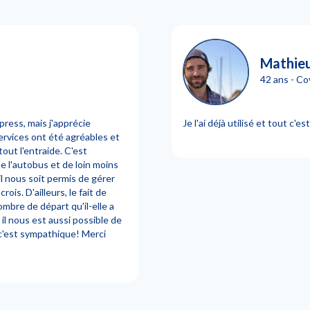
Mathieu
42 ans - Co
ress, mais j'apprécie
Je l'ai déjà utilisé et tout c'e
services ont été agréables et
out l'entraide. C'est
e l'autobus et de loin moins
il nous soit permis de gérer
is. D'ailleurs, le fait de
ombre de départ qu'il-elle a
 il nous est aussi possible de
 c'est sympathique! Merci