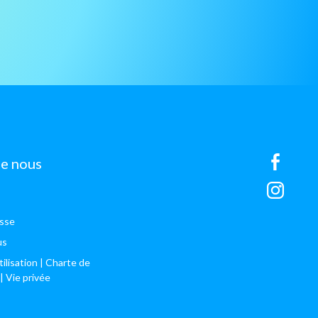
de nous
esse
us
ilisation
| Charte de
| Vie privée