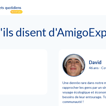
ets quotidiens
NOUVEAU
'ils disent d'AmigoExpr
David
46 ans - Co
Une denrée rare dans notre m
rapprocher les gens par un si
voyage écologique et économi
besoins de leur entourage. Tou
communauté !