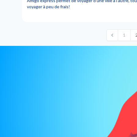
Amigo express permet de voyager d'une ville à l'autre, t
voyager à peu de frais!
1