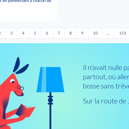
out en permettant à chacun de
2
3
4
5
6
7
8
9
10
...
153
Il n'avait nulle p
partout, où aller,
bosse sans trêve
Sur la route de