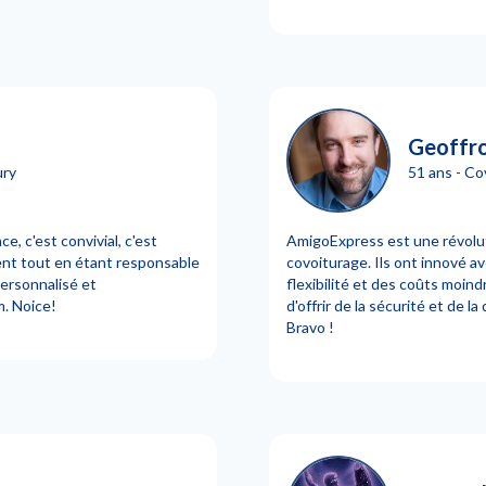
Geoffro
ury
51 ans - Co
, c'est convivial, c'est
AmigoExpress est une révolut
nt tout en étant responsable
covoiturage. Ils ont innové ave
personnalisé et
flexibilité et des coûts moind
m. Noice!
d'offrir de la sécurité et de la
Bravo !